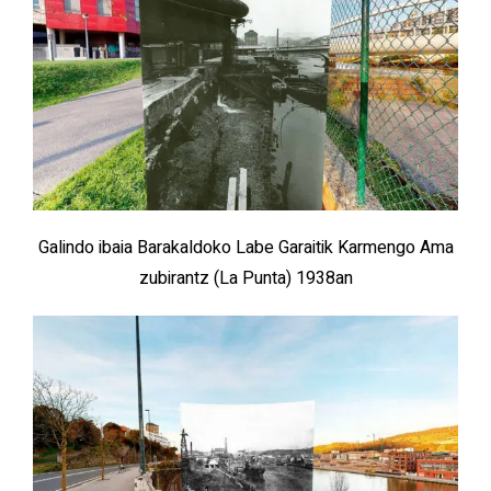
Galindo ibaia Barakaldoko Labe Garaitik Karmengo Ama
zubirantz (La Punta) 1938an