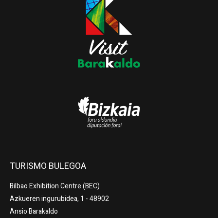
TURISMO BULEGOA
Bilbao Exhibition Centre (BEC)
Azkueren ingurubidea, 1 - 48902
Ansio Barakaldo