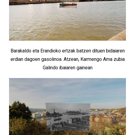
Barakaldo eta Erandioko ertzak batzen dituen bidaiaren
erdian dagoen gasolinoa. Atzean, Karmengo Ama zubia
Galindo ibaiaren gainean