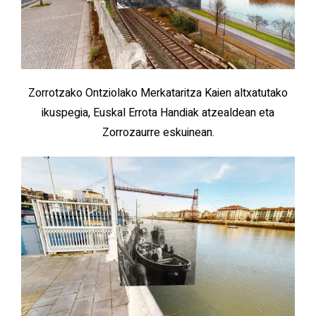
Zorrotzako Ontziolako Merkataritza Kaien altxatutako
ikuspegia, Euskal Errota Handiak atzealdean eta
Zorrozaurre eskuinean.