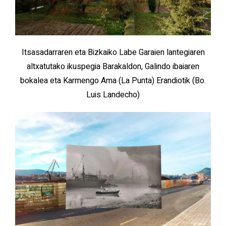
Itsasadarraren eta Bizkaiko Labe Garaien lantegiaren
altxatutako ikuspegia Barakaldon, Galindo ibaiaren
bokalea eta Karmengo Ama (La Punta) Erandiotik (Bo.
Luis Landecho)