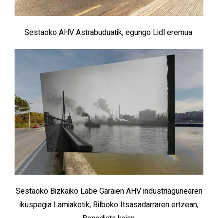
Sestaoko AHV Astrabuduatik, egungo Lidl eremua.
Sestaoko Bizkaiko Labe Garaien AHV industriagunearen
ikuspegia Lamiakotik, Bilboko Itsasadarraren ertzean,