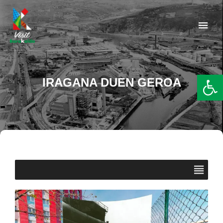
Barakaldo Turismo
VISIT BARAKALDO
Op
IRAGANA DUEN GEROA