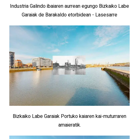
Industria Galindo ibaiaren aurrean egungo Bizkaiko Labe
Garaiak de Barakaldo etorbidean - Lasesarre
Bizkaiko Labe Garaiak Portuko kaiaren kai-muturraren
amaieratik.