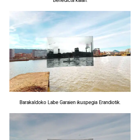
Benedicta kaian.
Barakaldoko Labe Garaien ikuspegia Erandiotik.