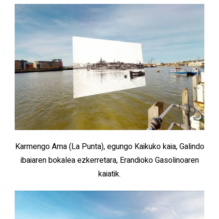
Karmengo Ama (La Punta), egungo Kaikuko kaia, Galindo
ibaiaren bokalea ezkerretara, Erandioko Gasolinoaren
kaiatik.