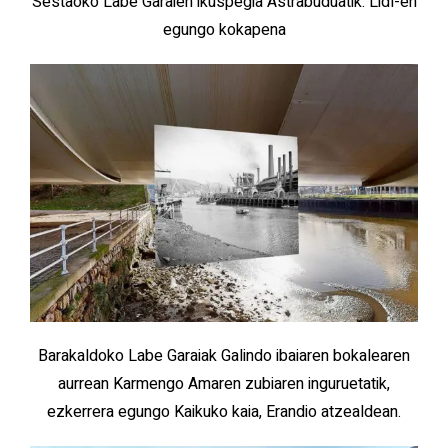
Sestaoko Labe Garaien ikuspegia Astrabuduatik. Lidl-en
egungo kokapena
Barakaldoko Labe Garaiak Galindo ibaiaren bokalearen
aurrean Karmengo Amaren zubiaren inguruetatik,
ezkerrera egungo Kaikuko kaia, Erandio atzealdean.