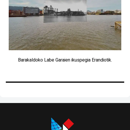
Barakaldoko Labe Garaien ikuspegia Erandiotik.