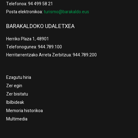
Telefonoa: 94 499 58 21
Posta elektronikoa:
turismo@barakaldo.eus
BARAKALDOKO UDALETXEA
Herriko Plaza 1, 48901
Telefonogunea: 944.789.100
Herritarrentzako Arreta Zerbitzua: 944.789.200
Ezagutu hiria
Zer egin
Zer bisitatu
Ibilbideak
Memoria historikoa
Multimedia