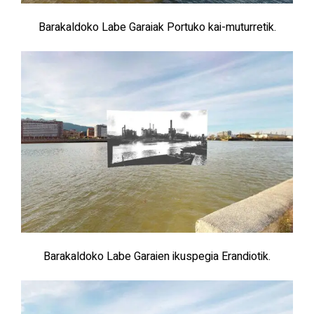
Barakaldoko Labe Garaiak Portuko kai-muturretik.
Barakaldoko Labe Garaien ikuspegia Erandiotik.