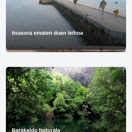
Itsasora ematen duen leihoa
Barakaldo Naturala