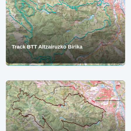
Track BTT Altzairuzko Birika