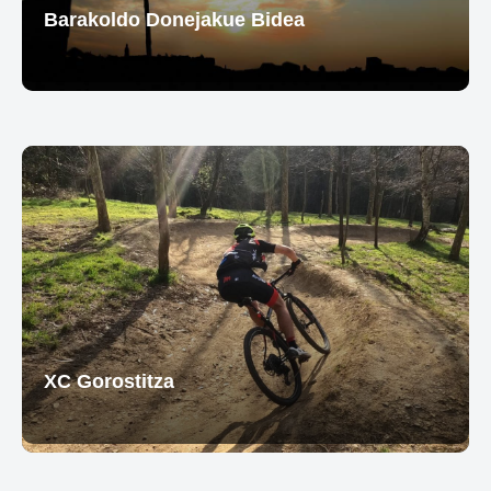
Barakoldo Donejakue Bidea
XC Gorostitza