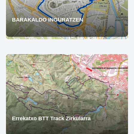
BARAKALDO INGURATZEN
Errekatxo BTT Track Zirkularra