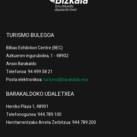
TURISMO BULEGOA
Bilbao Exhibition Centre (BEC)
Azkueren ingurubidea, 1 - 48902
Ansio Barakaldo
Telefonoa: 94 499 58 21
Posta elektronikoa:
turismo@barakaldo.eus
BARAKALDOKO UDALETXEA
Herriko Plaza 1, 48901
Telefonogunea: 944.789.100
Herritarrentzako Arreta Zerbitzua: 944.789.200