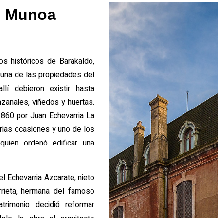
a Munoa
os históricos de Barakaldo,
una de las propiedades del
lí debieron existir hasta
zanales, viñedos y huertas.
1860 por Juan Echevarria La
arias ocasiones y uno de los
quien ordenó edificar una
 Echevarria Azcarate, nieto
rieta, hermana del famoso
matrimonio decidió reformar