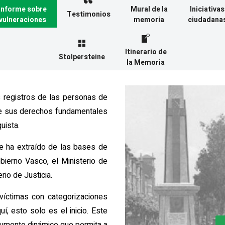
Informe sobre
Mural de la
Iniciativas
Testimonios
vulneraciones
memoria
ciudadana
Itinerario de
Stolpersteine
la Memoria
 registros de las personas de
de sus derechos fundamentales
quista.
e ha extraído de las bases de
ierno Vasco, el Ministerio de
rio de Justicia.
íctimas con categorizaciones
uí, esto solo es el inicio. Este