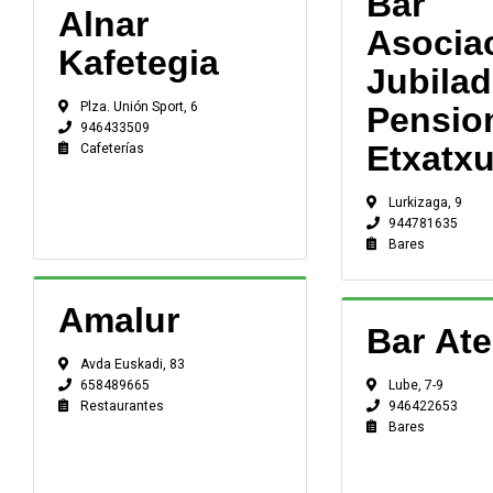
Bar
Alnar
Asocia
Kafetegia
Jubilad
Plza. Unión Sport, 6
Pensio
946433509
Etxatx
Cafeterías
Lurkizaga, 9
944781635
Bares
Amalur
Bar At
Avda Euskadi, 83
Lube, 7-9
658489665
946422653
Restaurantes
Bares