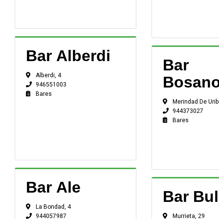
Bar Alberdi
Bar
Alberdi, 4
Bosan
946551003
Bares
Merindad De Urib
944373027
Bares
Bar Ale
Bar Bul
La Bondad, 4
Murrieta, 29
944057987