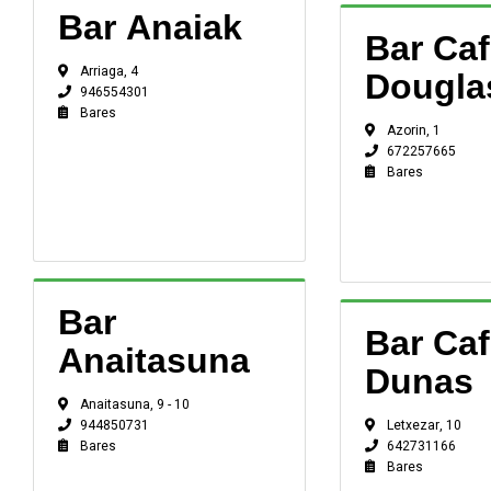
Bar Anaiak
Bar Ca
Arriaga, 4
Dougla
946554301
Bares
Azorin, 1
672257665
Bares
Bar
Bar Ca
Anaitasuna
Dunas
Anaitasuna, 9 - 10
Letxezar, 10
944850731
642731166
Bares
Bares