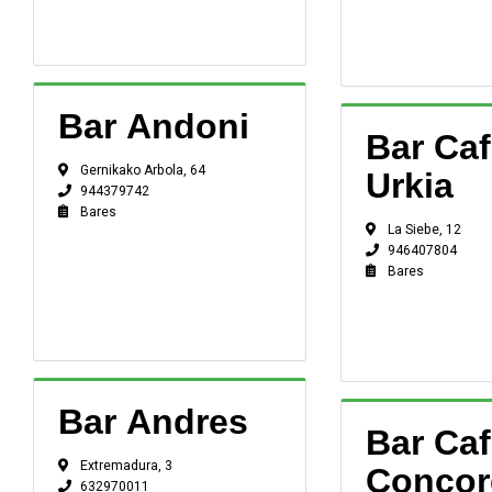
Bar Andoni
Bar Ca
Gernikako Arbola, 64
Urkia
944379742
Bares
La Siebe, 12
946407804
Bares
Bar Andres
Bar Caf
Extremadura, 3
Concor
632970011