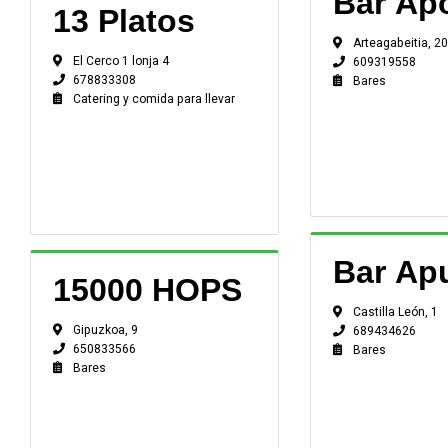
Bar Ap
13 Platos
Arteagabeitia, 20
El Cerco 1 lonja 4
609319558
678833308
Bares
Catering y comida para llevar
Bar Ap
15000 HOPS
Castilla León, 1
Gipuzkoa, 9
689434626
650833566
Bares
Bares