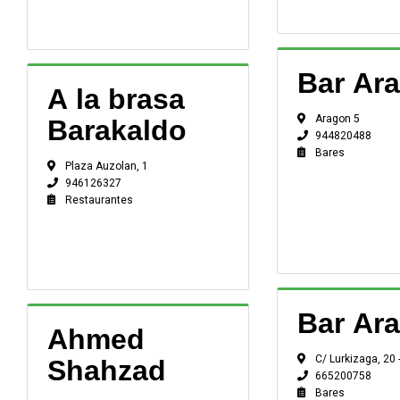
Bar Ar
A la brasa
Aragon 5
Barakaldo
944820488
Bares
Plaza Auzolan, 1
946126327
Restaurantes
Bar Ar
Ahmed
C/ Lurkizaga, 20 -
Shahzad
665200758
Bares