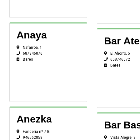
Anaya
Bar Ate
Nafarroa, 1
El Ahorro, 5
687346076
658746572
Bares
Bares
Anezka
Bar Bas
Fandería nº 7 B
Vista Alegre, 3
946562858