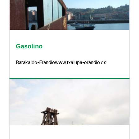
Gasolino
Barakaldo-Erandiowww.txalupa-erandio.es