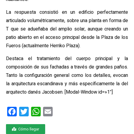
La respuesta consistió en un edificio perfectamente
articulado volumétricamente, sobre una planta en forma de
T que se adueñaba del amplio solar, aunque creando un
patio abierto en el acceso principal desde la Plaza de los
Fueros (actualmente Herriko Plaza).
Destaca el tratamiento del cuerpo principal y la
composición de sus fachadas a través de grandes paños.
Tanto la configuración general como los detalles, evocan
la arquitectura escandinava y más específicamente la del
arquitecto danés Jacobsen.
[Modal-Window id=»1″]
F
T
W
E
a
wi
h
m
ce
tt
at
ail
Cómo llegar