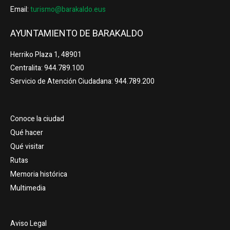
Email:
turismo@barakaldo.eus
AYUNTAMIENTO DE BARAKALDO
Herriko Plaza 1, 48901
Centralita: 944.789.100
Servicio de Atención Ciudadana: 944.789.200
Conoce la ciudad
Qué hacer
Qué visitar
Rutas
Memoria histórica
Multimedia
Aviso Legal