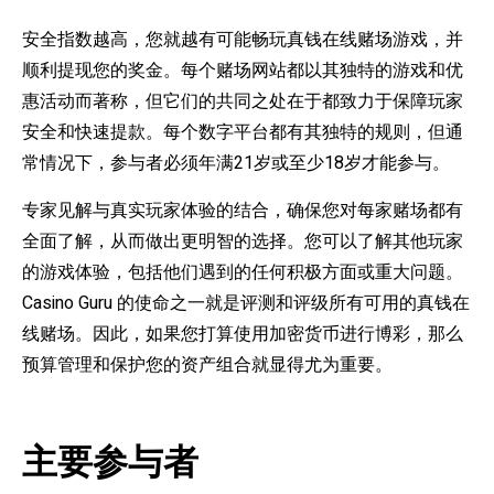
安全指数越高，您就越有可能畅玩真钱在线赌场游戏，并
顺利提现您的奖金。每个赌场网站都以其独特的游戏和优
惠活动而著称，但它们的共同之处在于都致力于保障玩家
安全和快速提款。每个数字平台都有其独特的规则，但通
常情况下，参与者必须年满21岁或至少18岁才能参与。
专家见解与真实玩家体验的结合，确保您对每家赌场都有
全面了解，从而做出更明智的选择。您可以了解其他玩家
的游戏体验，包括他们遇到的任何积极方面或重大问题。
Casino Guru 的使命之一就是评测和评级所有可用的真钱在
线赌场。因此，如果您打算使用加密货币进行博彩，那么
预算管理和保护您的资产组合就显得尤为重要。
主要参与者