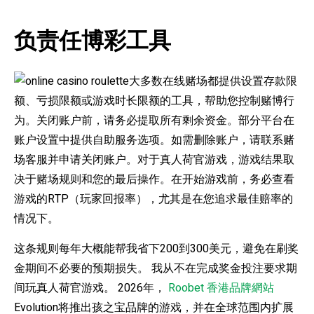
负责任博彩工具
大多数在线赌场都提供设置存款限
额、亏损限额或游戏时长限额的工具，帮助您控制赌博行
为。关闭账户前，请务必提取所有剩余资金。部分平台在
账户设置中提供自助服务选项。如需删除账户，请联系赌
场客服并申请关闭账户。对于真人荷官游戏，游戏结果取
决于赌场规则和您的最后操作。在开始游戏前，务必查看
游戏的RTP（玩家回报率），尤其是在您追求最佳赔率的
情况下。
这条规则每年大概能帮我省下200到300美元，避免在刷奖
金期间不必要的预期损失。 我从不在完成奖金投注要求期
间玩真人荷官游戏。 2026年，
Roobet 香港品牌網站
Evolution将推出孩之宝品牌的游戏，并在全球范围内扩展