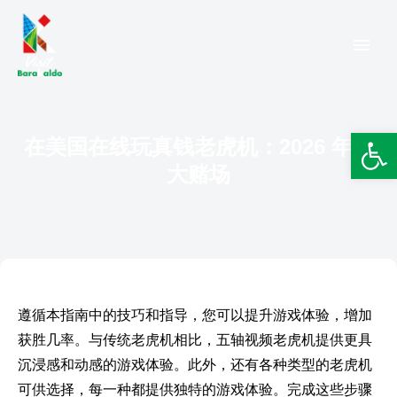
Barakaldo Turismo
VISIT BARAKALDO
Abr
在美国在线玩真钱老虎机：2026 年十
大赌场
遵循本指南中的技巧和指导，您可以提升游戏体验，增加
获胜几率。与传统老虎机相比，五轴视频老虎机提供更具
沉浸感和动感的游戏体验。此外，还有各种类型的老虎机
可供选择，每一种都提供独特的游戏体验。完成这些步骤