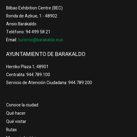
Bilbao Exhibition Centre (BEC)
Ronda de Azkue, 1 - 48902
Ansio Barakaldo
Teléfono: 94 499 58 21
Email:
turismo@barakaldo.eus
AYUNTAMIENTO DE BARAKALDO
Herriko Plaza 1, 48901
Centralita: 944.789.100
Servicio de Atención Ciudadana: 944.789.200
Conoce la ciudad
Qué hacer
Qué visitar
Rutas