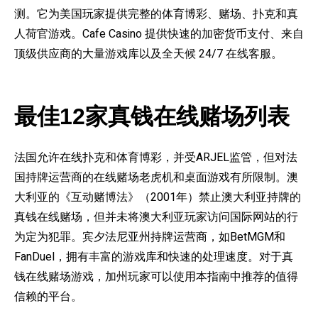
测。它为美国玩家提供完整的体育博彩、赌场、扑克和真
人荷官游戏。Cafe Casino 提供快速的加密货币支付、来自
顶级供应商的大量游戏库以及全天候 24/7 在线客服。
最佳12家真钱在线赌场列表
法国允许在线扑克和体育博彩，并受ARJEL监管，但对法
国持牌运营商的在线赌场老虎机和桌面游戏有所限制。澳
大利亚的《互动赌博法》（2001年）禁止澳大利亚持牌的
真钱在线赌场，但并未将澳大利亚玩家访问国际网站的行
为定为犯罪。宾夕法尼亚州持牌运营商，如BetMGM和
FanDuel，拥有丰富的游戏库和快速的处理速度。对于真
钱在线赌场游戏，加州玩家可以使用本指南中推荐的值得
信赖的平台。