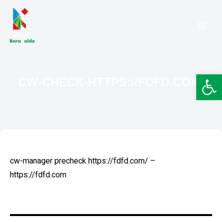
Barakaldo Turismo
VISIT BARAKALDO
Abr
CW-CHECK-HTTPS://FDFD.COM/
cw-manager precheck https://fdfd.com/ –
https://fdfd.com