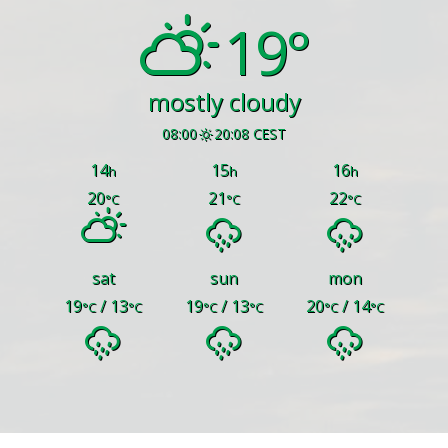
19°
mostly cloudy
08:00
20:08 CEST
14
15
16
h
h
h
20
21
22
°C
°C
°C
sat
sun
mon
19
/ 13
19
/ 13
20
/ 14
°C
°C
°C
°C
°C
°C