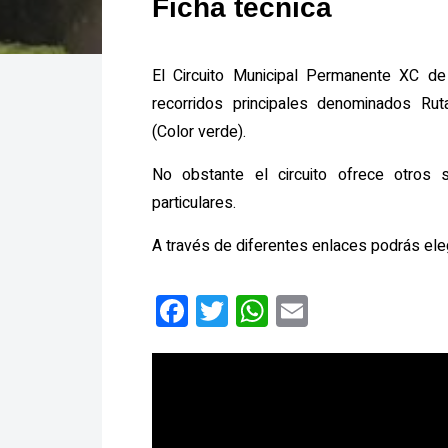
Ficha técnica
El Circuito Municipal Permanente XC d
recorridos principales denominados Rut
(Color verde).
No obstante el circuito ofrece otros s
particulares.
A través de diferentes enlaces podrás elegi
F
T
W
E
a
wi
h
m
ce
tt
at
ail
b
er
s
o
A