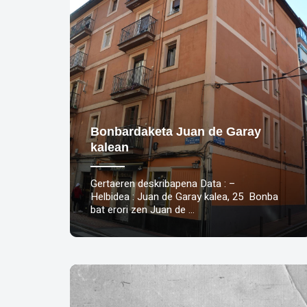
Bonbardaketa Juan de Garay
kalean
Gertaeren deskribapena Data : –
Helbidea : Juan de Garay kalea, 25 Bonba
bat erori zen Juan de …