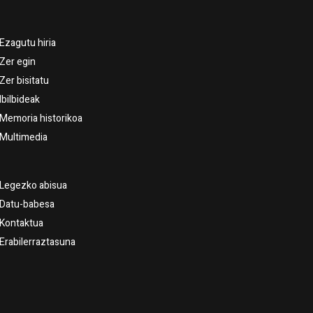
Ezagutu hiria
Zer egin
Zer bisitatu
Ibilbideak
Memoria historikoa
Multimedia
Legezko abisua
Datu-babesa
Kontaktua
Erabilerraztasuna