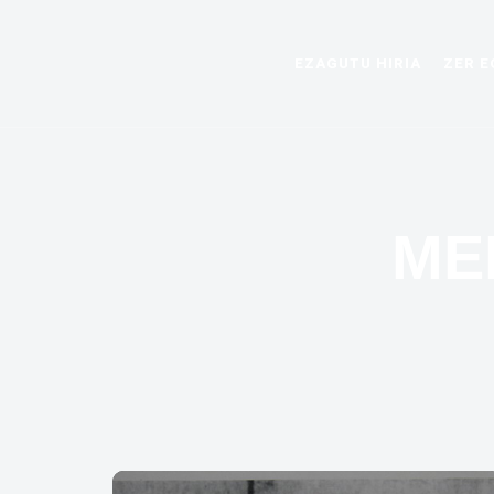
EZAGUTU HIRIA
ZER E
ME