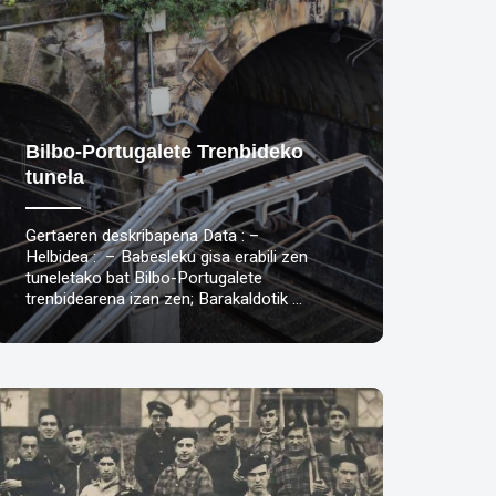
Bilbo-Portugalete Trenbideko
tunela
Gertaeren deskribapena Data : –
Helbidea : – Babesleku gisa erabili zen
tuneletako bat Bilbo-Portugalete
trenbidearena izan zen; Barakaldotik …