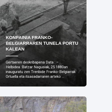
KONPAINIA FRANKO-
BELGIARRAREN TUNELA PORTU
KALEAN
Gertaeren deskribapena Data : –
Helbidea :Batzar Nagusiak, 25 1880an
inauguratu zen Trenbide Franko-Belgiarrak
Ortuella eta itsasadarraren arteko …