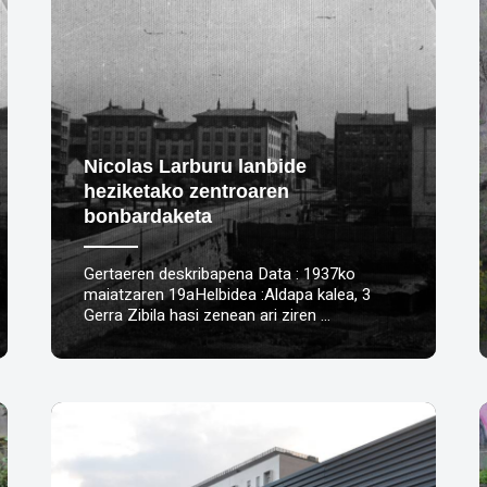
Nicolas Larburu lanbide
heziketako zentroaren
bonbardaketa
Gertaeren deskribapena Data : 1937ko
maiatzaren 19aHelbidea :Aldapa kalea, 3
Gerra Zibila hasi zenean ari ziren …