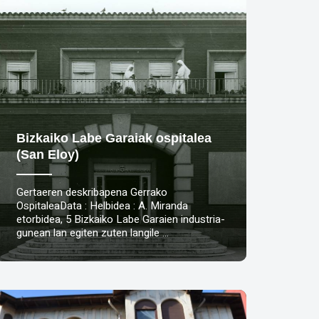
Bizkaiko Labe Garaiak ospitalea
(San Eloy)
Gertaeren deskribapena Gerrako
OspitaleaData : Helbidea : A. Miranda
etorbidea, 5 Bizkaiko Labe Garaien industria-
gunean lan egiten zuten langile …