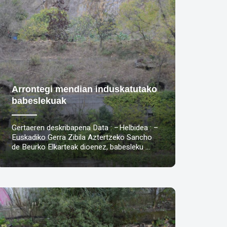
Arrontegi mendian induskatutako
babeslekuak
Gertaeren deskribapena Data : –Helbidea : –
Euskadiko Gerra Zibila Aztertzeko Sancho
de Beurko Elkarteak dioenez, babesleku …