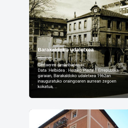
Barakaldoko udaletxea
Gertaeren deskribapena
Data :Helbidea : Herriko Plaza 1 Errepublika
garaian, Barakaldoko udaletxea 1962an
inauguratuko oraingoaren aurrean zegoen
kokatua, …