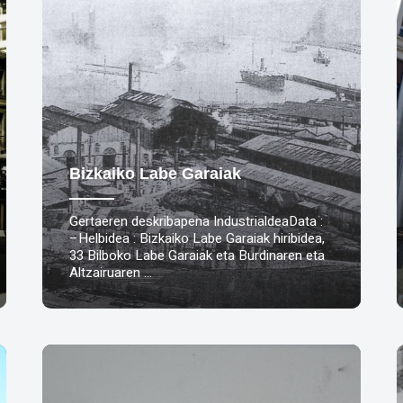
Bizkaiko Labe Garaiak
Gertaeren deskribapena IndustrialdeaData :
–Helbidea : Bizkaiko Labe Garaiak hiribidea,
33 Bilboko Labe Garaiak eta Burdinaren eta
Altzairuaren …