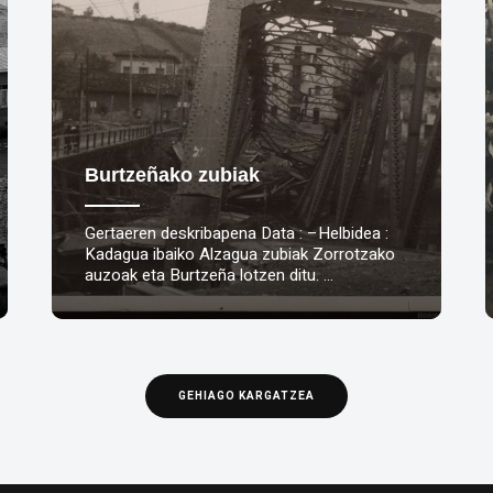
Burtzeñako zubiak
Gertaeren deskribapena Data : –Helbidea :
Kadagua ibaiko Alzagua zubiak Zorrotzako
auzoak eta Burtzeña lotzen ditu. …
GEHIAGO KARGATZEA