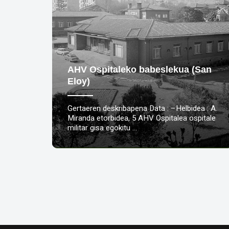
AHV Ospitaleko babeslekua (San
Eloy)
Gertaeren deskribapena Data : –Helbidea : A.
Miranda etorbidea, 5 AHV Ospitalea ospitale
militar gisa egokitu …