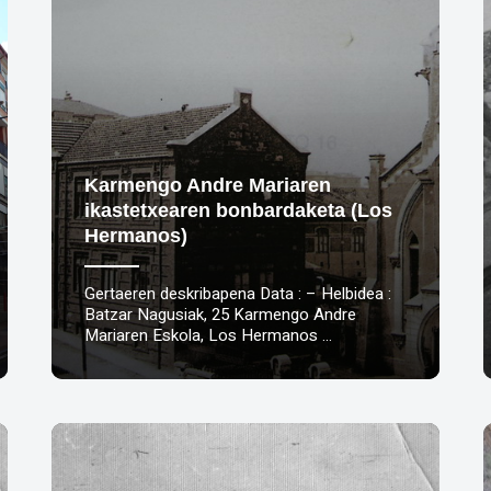
Karmengo Andre Mariaren
ikastetxearen bonbardaketa (Los
Hermanos)
Gertaeren deskribapena Data : – Helbidea :
Batzar Nagusiak, 25 Karmengo Andre
Mariaren Eskola, Los Hermanos …