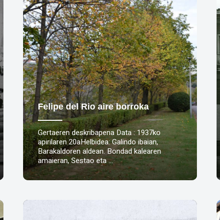
Felipe del Rio aire borroka
Gertaeren deskribapena Data : 1937ko
apirilaren 20aHelbidea: Galindo ibaian,
Barakaldoren aldean. Bondad kalearen
amaieran, Sestao eta …