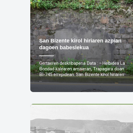
San Bizente kirol hiriaren azpian
dagoen babeslekua
Gertaeren deskribapena Data : –Helbidea:La
Bondad kalearen amaieran, Trapagara doan
BI-745 errepidean. San Bizente kirol hiriaren
…