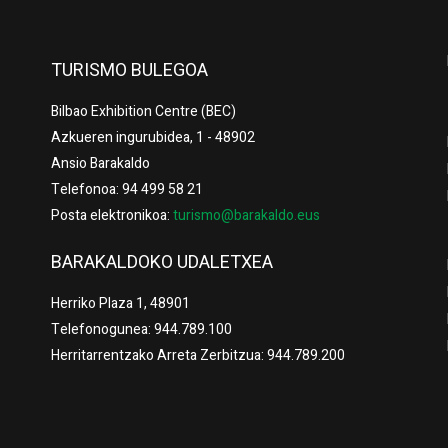
TURISMO BULEGOA
Bilbao Exhibition Centre (BEC)
Azkueren ingurubidea, 1 - 48902
Ansio Barakaldo
Telefonoa: 94 499 58 21
Posta elektronikoa:
turismo@barakaldo.eus
BARAKALDOKO UDALETXEA
Herriko Plaza 1, 48901
Telefonogunea: 944.789.100
Herritarrentzako Arreta Zerbitzua: 944.789.200