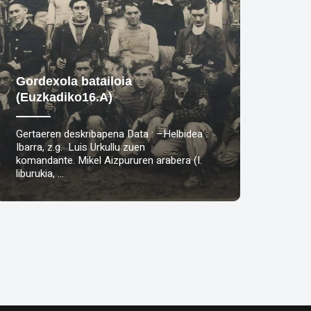
Gordexola batailoia
(Euzkadiko16.A)
Gertaeren deskribapena Data : –Helbidea :
Ibarra, z.g. Luis Urkullu zuen
komandante. Mikel Aizpururen arabera (I.
liburukia, …