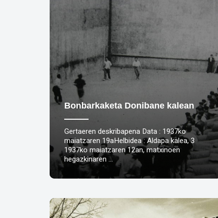
Bonbarkaketa Donibane kalean
Gertaeren deskribapena Data : 1937ko
maiatzaren 19aHelbidea : Aldapa kalea, 3
1937ko maiatzaren 12an, matxinoen
hegazkinaren …