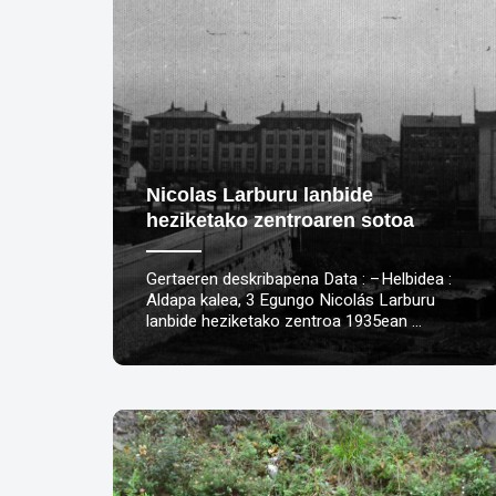
Nicolas Larburu lanbide
heziketako zentroaren sotoa
Gertaeren deskribapena Data : –Helbidea :
Aldapa kalea, 3 Egungo Nicolás Larburu
lanbide heziketako zentroa 1935ean …