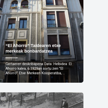
“El Ahorro” Taldearen etxe
merkeak bonbardatzea
Gertaeren deskribapena Data :Helbidea :El
Ahorro kalea, 6 1929an sortu zen “El
Ahorro” Etxe Merkeen Kooperatiba, …