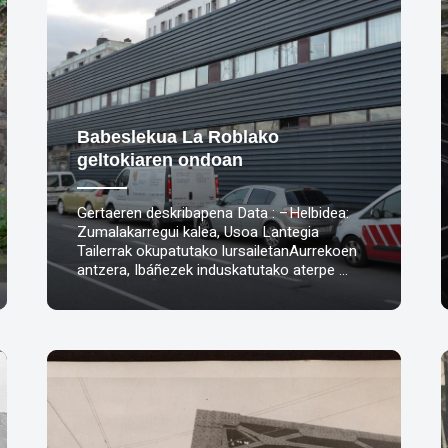
Babeslekua La Roblako
geltokiaren ondoan
Gertaeren deskribapena Data : –Helbidea:
Zumalakarregui kalea, Usoa Lantegia
Tailerrak okupatutako lursailetanAurrekoen
antzera, Ibáñezek induskatutako aterpe …