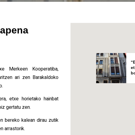
bapena
“
e
xe Merkeen Kooperatiba,
b
aritzen ari zen Barakaldoko
o.
era, etxe horietako hainbat
oiz gertatu zen.
n bereko kalean dirau zutik
n arrastorik.