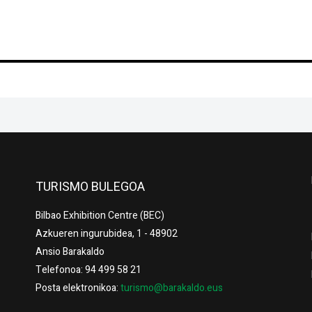
TURISMO BULEGOA
Bilbao Exhibition Centre (BEC)
Azkueren ingurubidea, 1 - 48902
Ansio Barakaldo
Telefonoa: 94 499 58 21
Posta elektronikoa:
turismo@barakaldo.eus