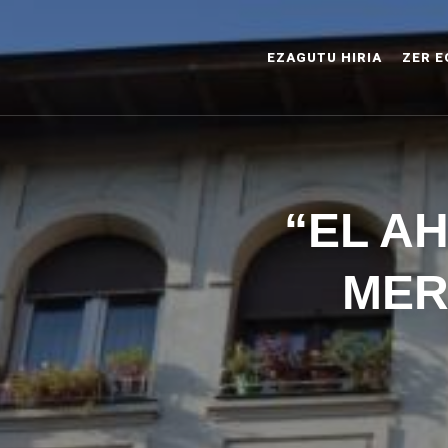
EZAGUTU HIRIA
ZER E
“EL A
MER