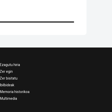
Ezagutu hiria
Zer egin
Zer bisitatu
Ibilbideak
Memoria historikoa
Multimedia