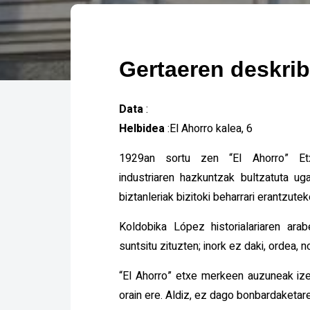
Gertaeren deskri
Data
:
Helbidea
:El Ahorro kalea, 6
1929an sortu zen “El Ahorro” Et
industriaren hazkuntzak bultzatuta ug
biztanleriak bizitoki beharrari erantzutek
Koldobika López historialariaren arab
suntsitu zituzten; inork ez daki, ordea, n
“El Ahorro” etxe merkeen auzuneak ize
orain ere. Aldiz, ez dago bonbardaketare