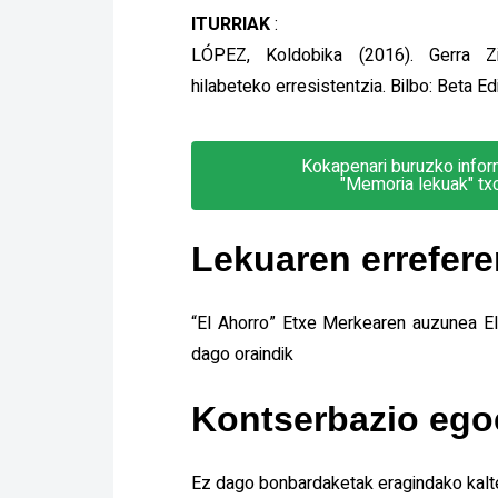
ITURRIAK
:
LÓPEZ, Koldobika (2016). Gerra Zi
hilabeteko erresistentzia. Bilbo: Beta Ed
Kokapenari buruzko infor
"Memoria lekuak" t
Lekuaren errefere
“El Ahorro” Etxe Merkearen auzunea E
dago oraindik
Kontserbazio ego
Ez dago bonbardaketak eragindako kalte