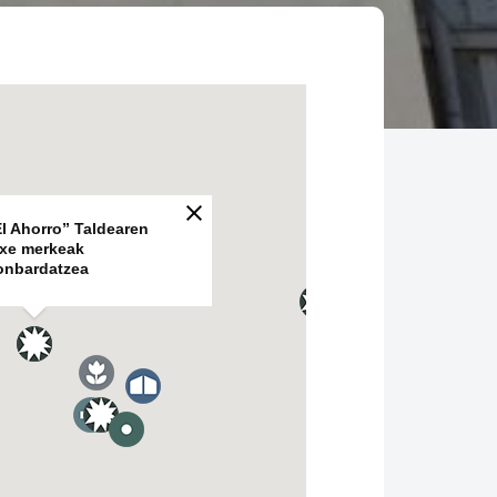
El Ahorro” Taldearen
txe merkeak
onbardatzea