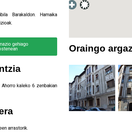
bila Barakaldon. Hamaika
izioak.
mazio gehiago
Oraingo argaz
xostenean
ntzia
l Ahorro kaleko 6 zenbakian
era
en arrastorik.