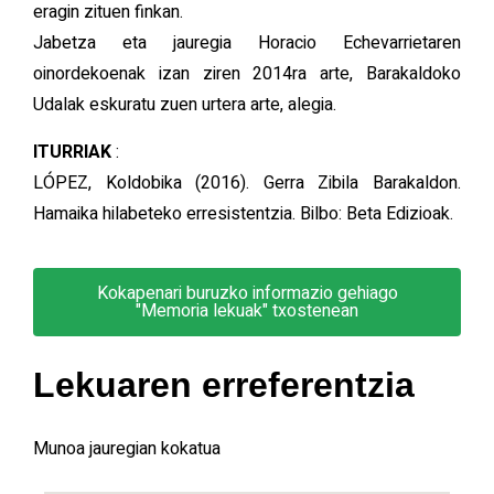
eragin zituen finkan.
Jabetza eta jauregia Horacio Echevarrietaren
oinordekoenak izan ziren 2014ra arte, Barakaldoko
Udalak eskuratu zuen urtera arte, alegia.
ITURRIAK
:
LÓPEZ, Koldobika (2016). Gerra Zibila Barakaldon.
Hamaika hilabeteko erresistentzia. Bilbo: Beta Edizioak.
Kokapenari buruzko informazio gehiago
"Memoria lekuak" txostenean
Lekuaren erreferentzia
Munoa jauregian kokatua