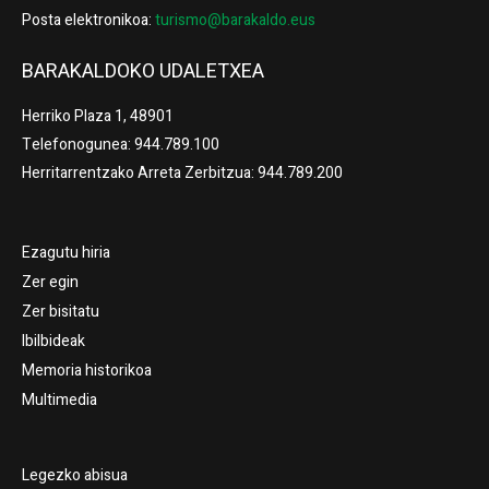
Posta elektronikoa:
turismo@barakaldo.eus
BARAKALDOKO UDALETXEA
Herriko Plaza 1, 48901
Telefonogunea: 944.789.100
Herritarrentzako Arreta Zerbitzua: 944.789.200
Ezagutu hiria
Zer egin
Zer bisitatu
Ibilbideak
Memoria historikoa
Multimedia
Legezko abisua