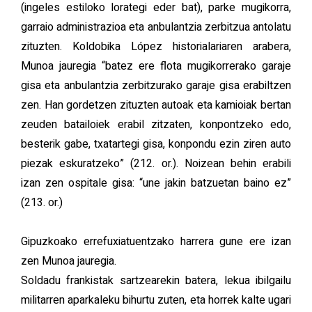
(ingeles estiloko lorategi eder bat), parke mugikorra,
garraio administrazioa eta anbulantzia zerbitzua antolatu
zituzten. Koldobika López historialariaren arabera,
Munoa jauregia “batez ere flota mugikorrerako garaje
gisa eta anbulantzia zerbitzurako garaje gisa erabiltzen
zen. Han gordetzen zituzten autoak eta kamioiak bertan
zeuden batailoiek erabil zitzaten, konpontzeko edo,
besterik gabe, txatartegi gisa, konpondu ezin ziren auto
piezak eskuratzeko” (212. or.). Noizean behin erabili
izan zen ospitale gisa: “une jakin batzuetan baino ez”
(213. or.)
Gipuzkoako errefuxiatuentzako harrera gune ere izan
zen Munoa jauregia.
Soldadu frankistak sartzearekin batera, lekua ibilgailu
militarren aparkaleku bihurtu zuten, eta horrek kalte ugari