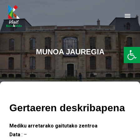
Barakaldo Turismo
VISIT BARAKALDO
Op
MUNOA JAUREGIA
Gertaeren deskribapena
Mediku arretarako gaitutako zentroa
Data
: –