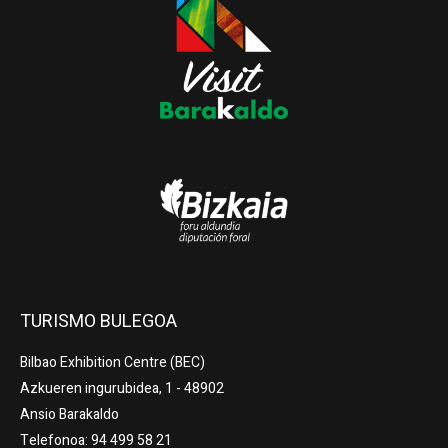
TURISMO BULEGOA
Bilbao Exhibition Centre (BEC)
Azkueren ingurubidea, 1 - 48902
Ansio Barakaldo
Telefonoa: 94 499 58 21