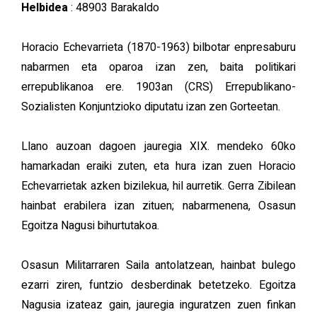
Helbidea
: 48903 Barakaldo
Horacio Echevarrieta (1870-1963) bilbotar enpresaburu
nabarmen eta oparoa izan zen, baita politikari
errepublikanoa ere. 1903an (CRS) Errepublikano-
Sozialisten Konjuntzioko diputatu izan zen Gorteetan.
Llano auzoan dagoen jauregia XIX. mendeko 60ko
hamarkadan eraiki zuten, eta hura izan zuen Horacio
Echevarrietak azken bizilekua, hil aurretik. Gerra Zibilean
hainbat erabilera izan zituen; nabarmenena, Osasun
Egoitza Nagusi bihurtutakoa.
Osasun Militarraren Saila antolatzean, hainbat bulego
ezarri ziren, funtzio desberdinak betetzeko. Egoitza
Nagusia izateaz gain, jauregia inguratzen zuen finkan