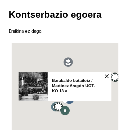
Kontserbazio egoera
Eraikina ez dago.
Barakaldo batailoia /
Martínez Aragón UGT-
KO 13.a