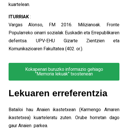
kuartelean.
ITURRIAK
:
Vargas Alonso, FM 2016. Milizianoak. Fronte
Popularreko oinarri sozialak Euskadin eta Errepublikaren
defentsa. UPV-EHU Gizarte Zientzien eta
Komunikazioaren Fakultatea (402. or.).
Kokapenari buruzko informazio gehiago
"Memoria lekuak" txostenean
Lekuaren erreferentzia
Batailoi hau Anaien ikastetxean (Karmengo Amaren
ikastetxea) kuarteleratu zuten. Orube horretan dago
gaur Anaien parkea.