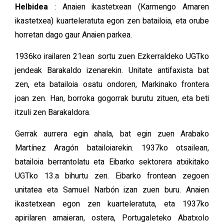
Helbidea
: Anaien ikastetxean (Karmengo Amaren
ikastetxea) kuarteleratuta egon zen batailoia, eta orube
horretan dago gaur Anaien parkea.
1936ko irailaren 21ean sortu zuen Ezkerraldeko UGTko
jendeak Barakaldo izenarekin. Unitate antifaxista bat
zen, eta batailoia osatu ondoren, Markinako frontera
joan zen. Han, borroka gogorrak burutu zituen, eta beti
itzuli zen Barakaldora.
Gerrak aurrera egin ahala, bat egin zuen Arabako
Martínez Aragón batailoiarekin. 1937ko otsailean,
batailoia berrantolatu eta Eibarko sektorera atxikitako
UGTko 13.a bihurtu zen. Eibarko frontean zegoen
unitatea eta Samuel Narbón izan zuen buru. Anaien
ikastetxean egon zen kuarteleratuta, eta 1937ko
apirilaren amaieran, ostera, Portugaleteko Abatxolo