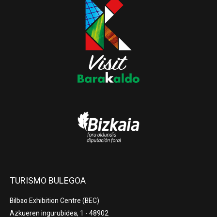
TURISMO BULEGOA
Bilbao Exhibition Centre (BEC)
Azkueren ingurubidea, 1 - 48902