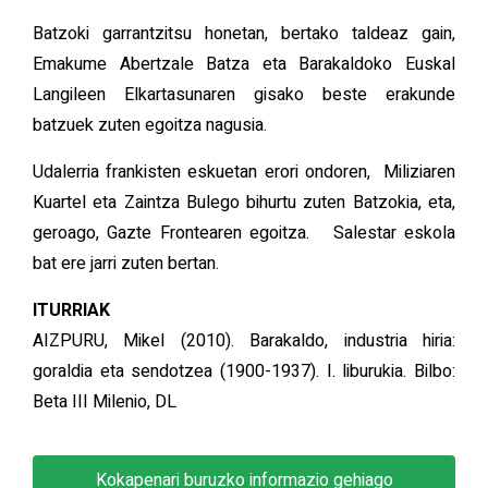
Batzoki garrantzitsu honetan, bertako taldeaz gain,
Emakume Abertzale Batza eta Barakaldoko Euskal
Langileen Elkartasunaren gisako beste erakunde
batzuek zuten egoitza nagusia.
Udalerria frankisten eskuetan erori ondoren, Miliziaren
Kuartel eta Zaintza Bulego bihurtu zuten Batzokia, eta,
geroago, Gazte Frontearen egoitza. Salestar eskola
bat ere jarri zuten bertan.
ITURRIAK
AIZPURU, Mikel (2010). Barakaldo, industria hiria:
goraldia eta sendotzea (1900-1937). I. liburukia. Bilbo:
Beta III Milenio, DL
Kokapenari buruzko informazio gehiago