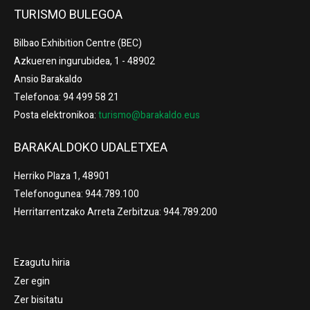
TURISMO BULEGOA
Bilbao Exhibition Centre (BEC)
Azkueren ingurubidea, 1 - 48902
Ansio Barakaldo
Telefonoa: 94 499 58 21
Posta elektronikoa:
turismo@barakaldo.eus
BARAKALDOKO UDALETXEA
Herriko Plaza 1, 48901
Telefonogunea: 944.789.100
Herritarrentzako Arreta Zerbitzua: 944.789.200
Ezagutu hiria
Zer egin
Zer bisitatu