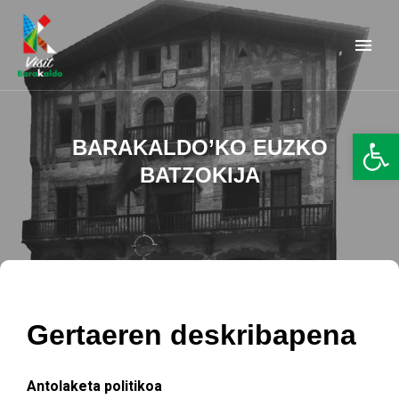
Barakaldo Turismo
VISIT BARAKALDO
Op
BARAKALDO’KO EUZKO
BATZOKIJA
Gertaeren deskribapena
Antolaketa politikoa