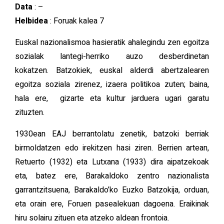
Data
: –
Helbidea
: Foruak kalea 7
Euskal nazionalismoa hasieratik ahalegindu zen egoitza
sozialak lantegi-herriko auzo desberdinetan
kokatzen. Batzokiek, euskal alderdi abertzalearen
egoitza soziala zirenez, izaera politikoa zuten; baina,
hala ere, gizarte eta kultur jarduera ugari garatu
zituzten.
1930ean EAJ berrantolatu zenetik, batzoki berriak
birmoldatzen edo irekitzen hasi ziren. Berrien artean,
Retuerto (1932) eta Lutxana (1933) dira aipatzekoak
eta, batez ere, Barakaldoko zentro nazionalista
garrantzitsuena, Barakaldo’ko Euzko Batzokija, orduan,
eta orain ere, Foruen pasealekuan dagoena. Eraikinak
hiru solairu zituen eta atzeko aldean frontoia.