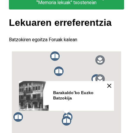
"Memoria lekuak" txostenean
Lekuaren erreferentzia
Batzokiren egoitza Foruak kalean
Barakaldo’ko Euzko
Batzokija