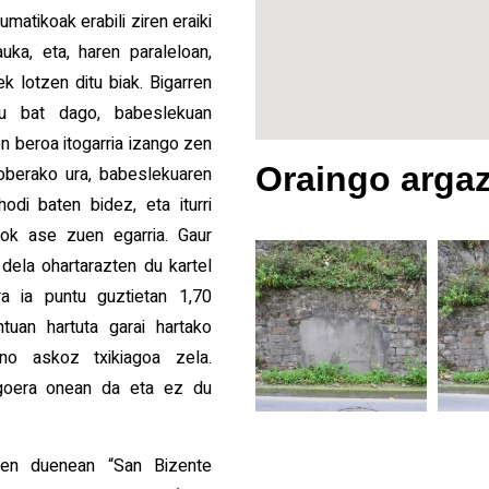
matikoak erabili ziren eraiki
uka, eta, haren paraleloan,
ek lotzen ditu biak. Bigarren
tu bat dago, babeslekuan
n beroa itogarria izango zen
Oraingo argaz
soberako ura, babeslekuaren
odi baten bidez, eta iturri
gok ase zuen egarria. Gaur
dela ohartarazten du kartel
ra ia puntu guztietan 1,70
tuan hartuta garai hartako
no askoz txikiagoa zela.
goera onean da eta ez du
tzen duenean “San Bizente