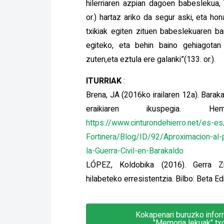
hilerriaren azpian dagoen babeslekua,
or.) hartaz ariko da segur aski, eta ho
txikiak egiten zituen babeslekuaren bar
egiteko, eta behin baino gehiagotan
zuten,eta eztula ere galanki”(133. or.).
ITURRIAK
:
Brena, JA (2016ko irailaren 12a). Barak
eraikiaren ikuspegia. Heme
https://www.cinturondehierro.net/es-e
Fortinera/Blog/ID/92/Aproximacion-al-
la-Guerra-Civil-en-Barakaldo
LÓPEZ, Koldobika (2016). Gerra Zi
hilabeteko erresistentzia. Bilbo: Beta Ed
Kokapenari buruzko infor
"Memoria lekuak" t