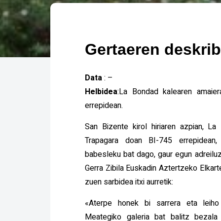
Gertaeren deskri
Data
: –
Helbidea
:La Bondad kalearen amaier
errepidean.
San Bizente kirol hiriaren azpian, L
Trapagara doan BI-745 errepidean, 
babesleku bat dago, gaur egun adreiluz
Gerra Zibila Euskadin Aztertzeko Elkar
zuen sarbidea itxi aurretik:
«Aterpe honek bi sarrera eta leiho
Meategiko galeria bat balitz bezala 