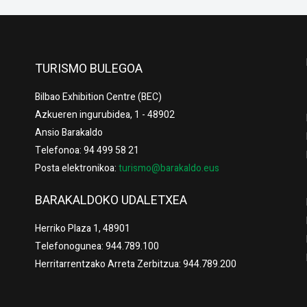
TURISMO BULEGOA
Bilbao Exhibition Centre (BEC)
Azkueren ingurubidea, 1 - 48902
Ansio Barakaldo
Telefonoa: 94 499 58 21
Posta elektronikoa:
turismo@barakaldo.eus
BARAKALDOKO UDALETXEA
Herriko Plaza 1, 48901
Telefonogunea: 944.789.100
Herritarrentzako Arreta Zerbitzua: 944.789.200