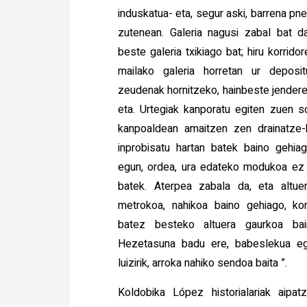
induskatua- eta, segur aski, barrena pneu
zutenean. Galeria nagusi zabal bat da
beste galeria txikiago bat; hiru korridor
mailako galeria horretan ur deposi
zeudenak hornitzeko, hainbeste jendere
eta. Urtegiak kanporatu egiten zuen 
kanpoaldean amaitzen zen drainatze-h
inprobisatu hartan batek baino gehia
egun, ordea, ura edateko modukoa ez 
batek. Aterpea zabala da, eta altue
metrokoa, nahikoa baino gehiago, kon
batez besteko altuera gaurkoa bai
Hezetasuna badu ere, babeslekua e
luizirik, arroka nahiko sendoa baita ”.
Koldobika López historialariak aipa