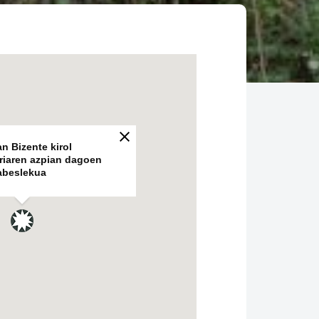
n Bizente kirol
iriaren azpian dagoen
abeslekua