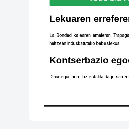
Lekuaren errefere
La Bondad kalearen amaieran, Trapaga
haitzean induskatutako babeslekua.
Kontserbazio ego
Gaur egun adreiluz estalita dago sarrera