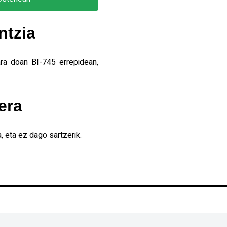
ntzia
ra doan BI-745 errepidean,
era
, eta ez dago sartzerik.