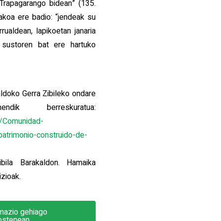
 Trapagarango bidean” (135.
nakoa ere badio: “jendeak su
rualdean, lapikoetan janaria
 sustoren bat ere hartuko
aldoko Gerra Zibileko ondare
ndik berreskuratua:
s/Comunidad-
patrimonio-construido-de-
bila Barakaldon. Hamaika
izioak.
mazio gehiago
xostenean