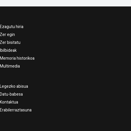
Ezagutu hiria
Zer egin
Zer bisitatu
Ibilbideak
Memoria historikoa
Multimedia
Legezko abisua
Datu-babesa
Kontaktua
Erabilerraztasuna