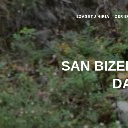
EZAGUTU HIRIA
ZER E
SAN BIZE
D