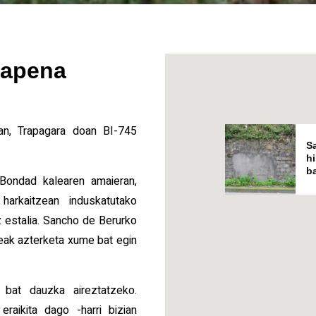
bapena
an, Trapagara doan BI-745
Sa
h
b
a Bondad kalearen amaieran,
harkaitzean induskatutako
 estalia. Sancho de Berurko
teak azterketa xume bat egin
 bat dauzka aireztatzeko.
eraikita dago -harri bizian