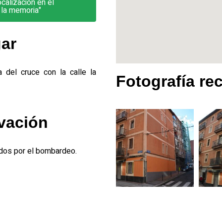
calización en el
 la memoria"
gar
a del cruce con la calle la
Fotografía re
vación
idos por el bombardeo.