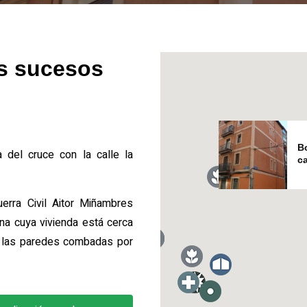
os sucesos
B
a del cruce con la calle la
c
uerra Civil Aitor Miñambres
ona cuya vivienda está cerca
ne las paredes combadas por