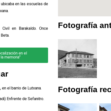
e ubicaba en las escuelas de
txana.
Fotografía an
 Civil en Barakaldo. Once
 Beta.
calización en el
 la memoria"
gar
Fotografía re
 en el barrio de Lutxana.
i) Enfrente de Sefanitro.