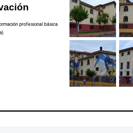
vación
formación profesional básica
a).