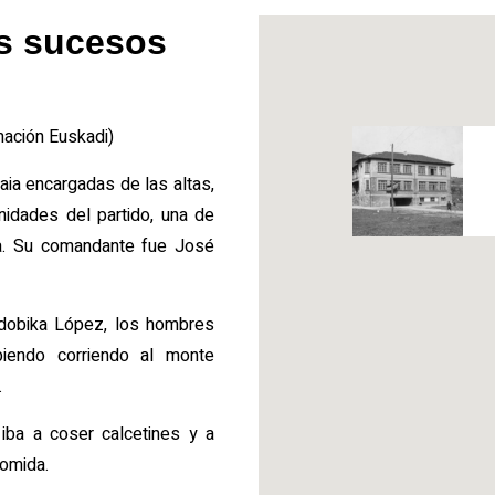
os sucesos
mación Euskadi)
aia encargadas de las altas,
nidades del partido, una de
na. Su comandante fue José
ldobika López, los hombres
iendo corriendo al monte
.
ba a coser calcetines y a
comida.