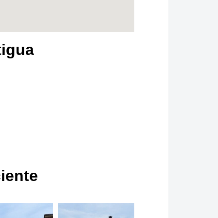
tigua
ciente