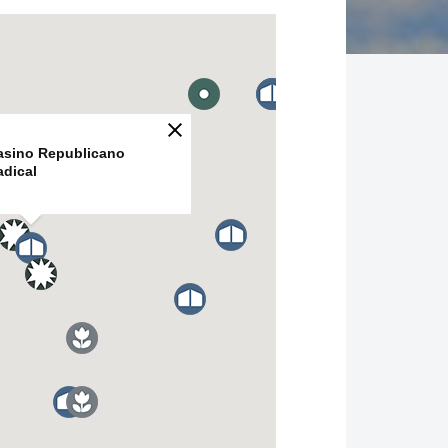
asino Republicano
adical