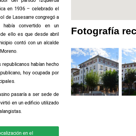
or del partido Izquierda
lica en 1936 – celebrado el
bol de Lasesarre congregó a
e había convertido en un
Fotografía re
 de ello es que desde abril
icipio contó con un alcalde
án Moreno.
s republicanos habían hecho
epublicano, hoy ocupada por
cipales.
 Casino pasaría a ser sede de
rtió en un edificio utilizado
alangistas.
calización en el